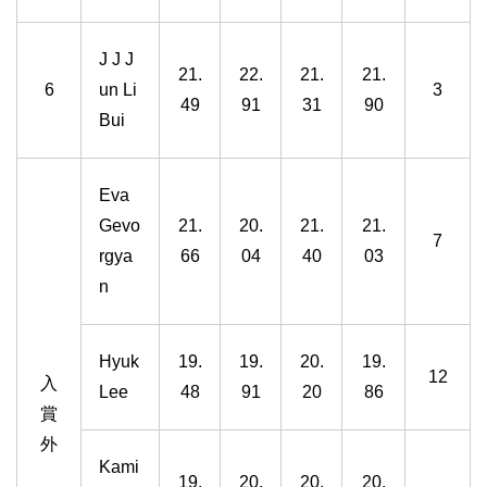
J J J
21.
22.
21.
21.
6
un Li
3
49
91
31
90
Bui
Eva
Gevo
21.
20.
21.
21.
7
rgya
66
04
40
03
n
Hyuk
19.
19.
20.
19.
12
入
Lee
48
91
20
86
賞
外
Kami
19.
20.
20.
20.