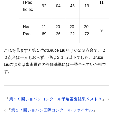
l Pac
11
92
04
43
13
holec
Hao
21.
20.
20.
20.
9
Rao
69
26
22
72
これを見ますと第１位のBruce Liuだけが２３点台で、２
２点台は一人もおらず、他は２１点以下でした。Bruce
Liuの演奏は審査員達の評価基準には一番合っていた様で
す。
「
第１８回ショパンコンクール予選審査結果ベスト８
」
「
第１７回ショパン国際コンクール ファイナル
」