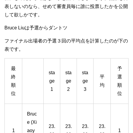
表しないのなら、せめて審査員毎に誰に投票したかを公開
して欲しかです。
Bruce Liuは予選からダントツ
ファイナル出場者の予選３回の平均点を計算したのが下の
表です。
最
予
sta
sta
sta
終
平
選
ge
ge
ge
順
均
順
1
2
3
位
位
Bruc
e (Xi
23.
23.
23.
23.
1
aoy
1