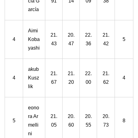
cía G
91
14
09
38
arcía
Aimi
21.
20.
22.
21.
4
Koba
5
43
47
36
42
yashi
akub
21.
21.
22.
21.
4
Kusz
4
67
20
00
62
lik
eono
ra Ar
21.
20.
20.
20.
5
8
melli
05
60
55
73
ni