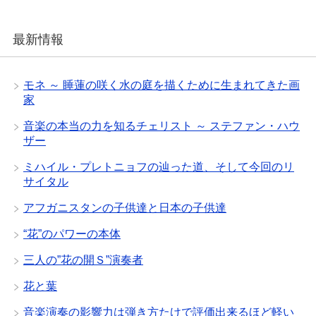
最新情報
モネ ～ 睡蓮の咲く水の庭を描くために生まれてきた画
家
音楽の本当の力を知るチェリスト ～ ステファン・ハウ
ザー
ミハイル・プレトニョフの辿った道、そして今回のリ
サイタル
アフガニスタンの子供達と日本の子供達
“花”のパワーの本体
三人の”花の開Ｓ”演奏者
花と葉
音楽演奏の影響力は弾き方たけで評価出来るほど軽い